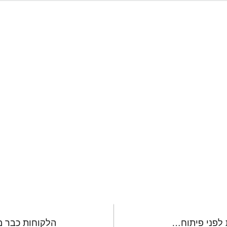
דף הבית
שירותים
פרויקטי
טרנט - Crawler / זחלן
כי ידע הוא כוח – והיום יותר מהעבר
5 היבטים שחשוב לדעת לפני פיתוח מיזם תוכנה מוצלח