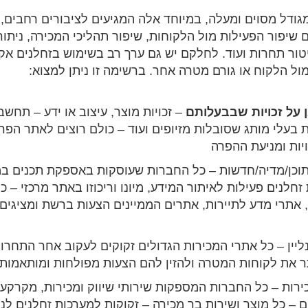
גודל מסוים ומעלה, במיוחד אלה המגיעים לציבורים רחבים, 
 שיפור הפעילות מול הלקוחות, שיפור תהליכי המכירה, ניתור
יטור תחרות ועוד. לחלקם יש גם ערך רב בשימוש בזחלנים אקט
ול הלקוח או גורם מטרה אחר. ברשימה זו ניתן למצוא:
 על זכויות שבבעלותם
– זכויות מוצר, עיצוב או ידע – תחשב
ת בעלי מותג שסובלות מזיופים ועוד – כולם רוצים לאתר הפרת
יות ומניעת ההפרה
וכן/מדיה/חדשות
– כל החברות שעוסקות באספקת תכנים במ
זחלנים פעילות לאיתור המידע, מיונו וריכוזו באתר מרכזי – 
אתרי מדע לתיירות, אתרים הממיינים הצעות ברשת ומציגים 
יין
– כל אתרי המכירות הגדולים זקוקים לעקוב אחר התחרו
ר את לקוחות המטרה ולהזין להם הצעות מפולחות ומותאמות
כירות
– כל החברות המספקות שירותי שיווק ומכירות, מקרקעין
 – כל מוצר ושירות בר מכירה – זקוקות למערכות זחלנים לנ