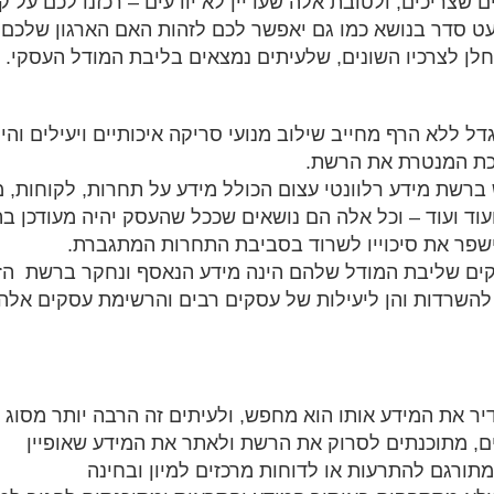
 שצריכים, ולטובת אלה שעדיין לא יודעים – רכזנו לכם על 
ט סדר בנושא כמו גם יאפשר לכם לזהות האם הארגון שלכם יכו
ן לצרכיו השונים, שלעיתים נמצאים בליבת המודל העסקי.
 ללא הרף מחייב שילוב מנועי סריקה איכותיים ויעילים והינו
כת המנטרת את הרשת.
ברשת מידע רלוונטי עצום הכולל מידע על תחרות, לקוחות, מו
וד ועוד – וכל אלה הם נושאים שככל שהעסק יהיה מעודכן בה
ישפר את סיכוייו לשרוד בסביבת התחרות המתגברת.
ים שליבת המודל שלהם הינה מידע הנאסף ונחקר ברשת
הז
 להשרדות והן ליעילות של עסקים רבים והרשימת עסקים אל
יר את המידע אותו הוא מחפש, ולעיתים זה הרבה יותר מסוג 
ים, מתוכנתים לסרוק את הרשת ולאתר את המידע שאופיין
תורגם להתרעות או לדוחות מרכזים למיון ובחינה