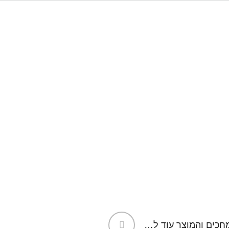
ם
חברה
משרות
בלוג
צור קשר
077-320-7223
הלקוחות כבר מחכים והמוצר עוד לא מוכן ?