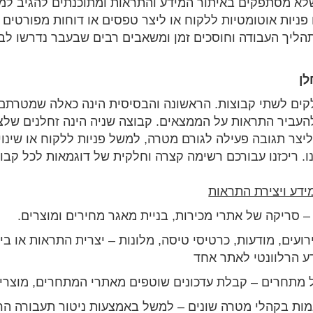
שלא מסתפקים באיתור המידע והתראות ומתוכנתים להגיב למ
 פניות אוטומטיות ללקוח או ליצר טפסים או דוחות מפורטים
ליך העבודה וחוסכים זמן ומשאבים רבים שבעבר נדרשו לבי
לן
קים לשתי קבוצות. הראשונה והבסיסית הינה כאלה שמטרתם
להעביר התראות על הממצאים. קבוצה שניה הינה זחלנים שלצ
ליצר תגובה פעילה לגורם מטרה, למשל פניות ללקוח או שינוי
. ריכזנו עבורכם רשימה קצרה וחלקית של דוגמאות לכל קבו
 סריקה של אתרי מכירות, בניית מאגר מחירים ומוצרים.
רועים, מודעות, כרטיסי טיסה, מלונות – יצרית התראות או בי
דע הרלוונטי לאתר אחד
ל מתחרים – קבלת עדכונים שוטפים מאתרי המתחרים, מוצרי
מות בקהלי מטרה שונים – למשל באמצעות ניטור תעבורה ה