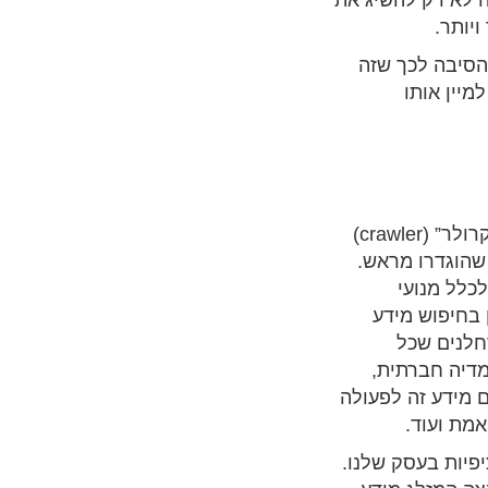
 לא רק להשיג את
יותר.
הסיבה לכך שזה
מיין אותו
בדיוק מסיבות אלה פותחו סורקי האינטרנט, או כפי שנקראת בהגהה המקצועית ה”קרולר” (crawler)
 שהוגדרו מראש.
כלל מנועי
 בחיפוש מידע
זחלנים שכל
מדיה חברתית,
ם מידע זה לפעולה
אמת ועוד.
פיות בעסק שלנו.