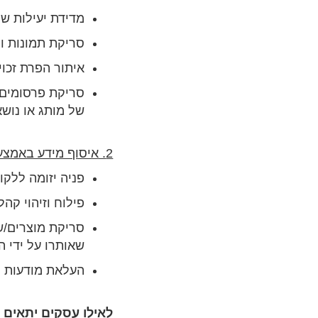
מדידת יעילות של
סריקת תמונות ו
איתור הפרת זכויו
סריקת פרסומים ב
של מותג או נושא
2. איסוף מידע באמצעות זחלן שמתורגמת לפעולה אקטיבית – לדוגמא
פניה יזומה ללקו
פילוח וזיהוי קה
סריקת מוצרים/ש
שאותרו על ידי ה
העלאת מודעות מ
לאילו עסקים יתאים פ